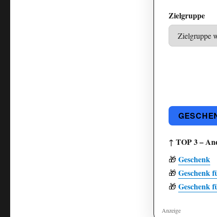
Maximalwert
Zielgruppe
GESCHEN
↑ TOP 3 – An
Geschenk
🎁
Geschenk f
🎁
Geschenk f
🎁