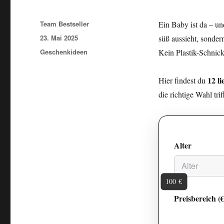
Autor
Team Bestseller
Ein Baby ist da – u
Veröffentlicht am
23. Mai 2025
süß aussieht, sonder
Kategorien
Geschenkideen
Kein Plastik-Schnic
12 l
Hier findest du
die richtige Wahl tri
Alter
100 €
Preisbereich (€