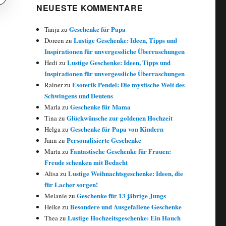
NEUESTE KOMMENTARE
Geschenke für Papa
Tanja
zu
Lustige Geschenke: Ideen, Tipps und
Doreen
zu
Inspirationen für unvergessliche Überraschungen
Lustige Geschenke: Ideen, Tipps und
Hedi
zu
Inspirationen für unvergessliche Überraschungen
Esoterik Pendel: Die mystische Welt des
Rainer
zu
Schwingens und Deutens
Geschenke für Mama
Marla
zu
Glückwünsche zur goldenen Hochzeit
Tina
zu
Geschenke für Papa von Kindern
Helga
zu
Personalisierte Geschenke
Jann
zu
Fantastische Geschenke für Frauen:
Marta
zu
Freude schenken mit Bedacht
Lustige Weihnachtsgeschenke: Ideen, die
Alisa
zu
für Lacher sorgen!
Geschenke für 13 jährige Jungs
Melanie
zu
Besondere und Ausgefallene Geschenke
Heike
zu
Lustige Hochzeitsgeschenke: Ein Hauch
Thea
zu