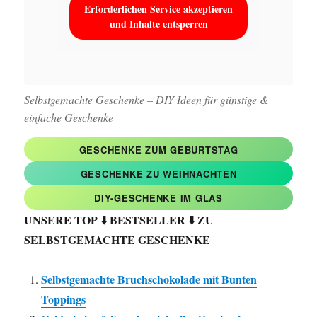
Erforderlichen Service akzeptieren
und Inhalte entsperren
Selbstgemachte Geschenke – DIY Ideen für günstige &
einfache Geschenke
GESCHENKE ZUM GEBURTSTAG
GESCHENKE ZU WEIHNACHTEN
DIY-GESCHENKE IM GLAS
UNSERE TOP ⬇️
BESTSELLER ⬇️ ZU
SELBSTGEMACHTE GESCHENKE
Selbstgemachte Bruchschokolade mit Bunten
Toppings