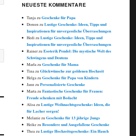
NEUESTE KOMMENTARE
Geschenke für Papa
Tanja
zu
Lustige Geschenke: Ideen, Tipps und
Doreen
zu
Inspirationen für unvergessliche Überraschungen
Lustige Geschenke: Ideen, Tipps und
Hedi
zu
Inspirationen für unvergessliche Überraschungen
Esoterik Pendel: Die mystische Welt des
Rainer
zu
Schwingens und Deutens
Geschenke für Mama
Marla
zu
Glückwünsche zur goldenen Hochzeit
Tina
zu
Geschenke für Papa von Kindern
Helga
zu
Personalisierte Geschenke
Jann
zu
Fantastische Geschenke für Frauen:
Marta
zu
Freude schenken mit Bedacht
Lustige Weihnachtsgeschenke: Ideen, die
Alisa
zu
für Lacher sorgen!
Geschenke für 13 jährige Jungs
Melanie
zu
Besondere und Ausgefallene Geschenke
Heike
zu
Lustige Hochzeitsgeschenke: Ein Hauch
Thea
zu