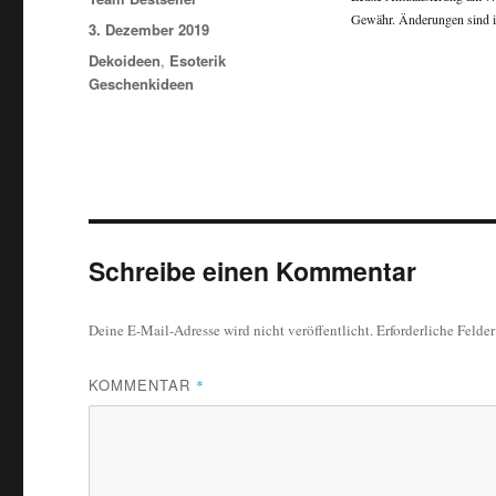
Gewähr. Änderungen sind i
Veröffentlicht am
3. Dezember 2019
Kategorien
Dekoideen
,
Esoterik
Geschenkideen
Schreibe einen Kommentar
Deine E-Mail-Adresse wird nicht veröffentlicht.
Erforderliche Felde
KOMMENTAR
*