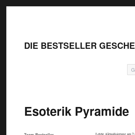
DIE BESTSELLER GESCH
Esoterik Pyramide
Autor
Letzte Aktualisierung am 7
Team Bestseller