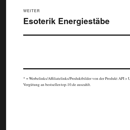
WEITER
Esoterik Energiestäbe
Nächster Beitrag:
* = Werbelinks/Affiliatelinks/Produktbilder von der Produkt API >
Vergütung an bestseller-top-10.de auszahlt.