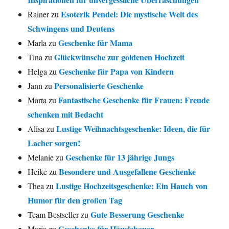
Esoterik Pendel: Die mystische Welt des
Rainer
zu
Schwingens und Deutens
Geschenke für Mama
Marla
zu
Glückwünsche zur goldenen Hochzeit
Tina
zu
Geschenke für Papa von Kindern
Helga
zu
Personalisierte Geschenke
Jann
zu
Fantastische Geschenke für Frauen: Freude
Marta
zu
schenken mit Bedacht
Lustige Weihnachtsgeschenke: Ideen, die für
Alisa
zu
Lacher sorgen!
Geschenke für 13 jährige Jungs
Melanie
zu
Besondere und Ausgefallene Geschenke
Heike
zu
Lustige Hochzeitsgeschenke: Ein Hauch von
Thea
zu
Humor für den großen Tag
Gute Besserung Geschenke
Team Bestseller
zu
Geschenke für Häuslebauer
Maria
zu