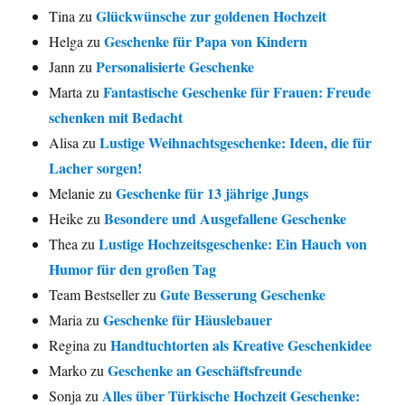
Glückwünsche zur goldenen Hochzeit
Tina
zu
Geschenke für Papa von Kindern
Helga
zu
Personalisierte Geschenke
Jann
zu
Fantastische Geschenke für Frauen: Freude
Marta
zu
schenken mit Bedacht
Lustige Weihnachtsgeschenke: Ideen, die für
Alisa
zu
Lacher sorgen!
Geschenke für 13 jährige Jungs
Melanie
zu
Besondere und Ausgefallene Geschenke
Heike
zu
Lustige Hochzeitsgeschenke: Ein Hauch von
Thea
zu
Humor für den großen Tag
Gute Besserung Geschenke
Team Bestseller
zu
Geschenke für Häuslebauer
Maria
zu
Handtuchtorten als Kreative Geschenkidee
Regina
zu
Geschenke an Geschäftsfreunde
Marko
zu
Alles über Türkische Hochzeit Geschenke:
Sonja
zu