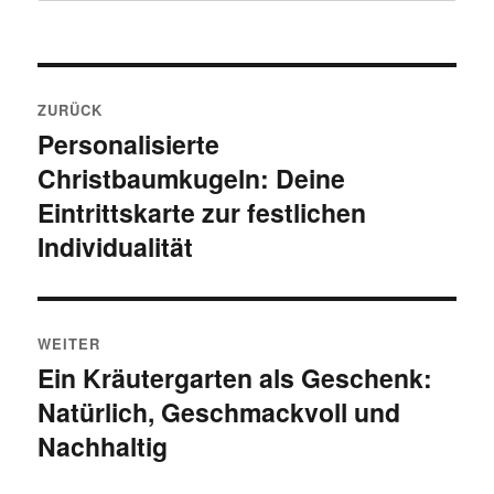
Beitragsnavigation
ZURÜCK
Personalisierte
Vorheriger Beitrag:
Christbaumkugeln: Deine
Eintrittskarte zur festlichen
Individualität
WEITER
Ein Kräutergarten als Geschenk:
Nächster Beitrag:
Natürlich, Geschmackvoll und
Nachhaltig